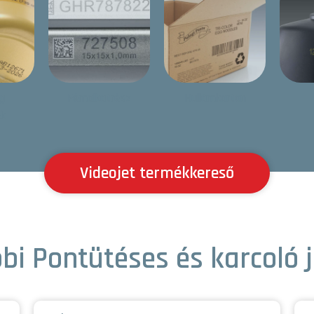
g
Fémalkatrész
Hullámkarton
ek
Videojet termékkereső
bi Pontütéses és karcoló j