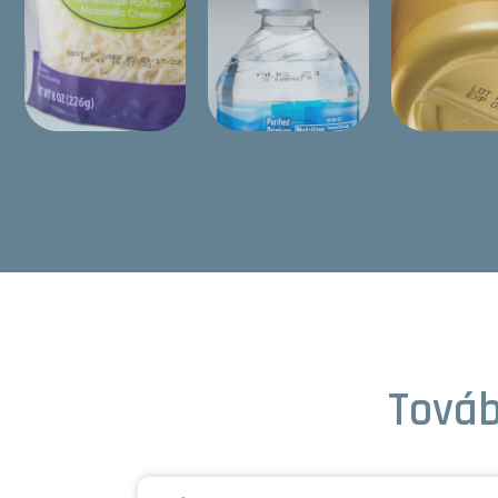
Élelmiszeripari
Palack
Műanya
csomagolás
termék
Továb