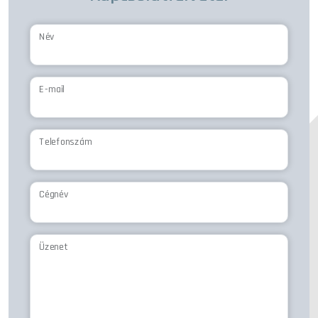
Név
E-mail
Telefonszám
Cégnév
Üzenet