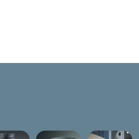
 alapján jelöléstechnikai
t.