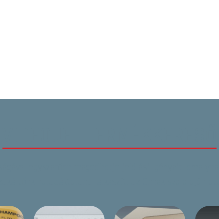
VIDEOJET TERMÉKKERESŐ
tségével egyszerűen megadhatja jelölési igényeit, amelynek
zakértőnk haladéktalanul elkészíti az Önnek szóló ajánlato