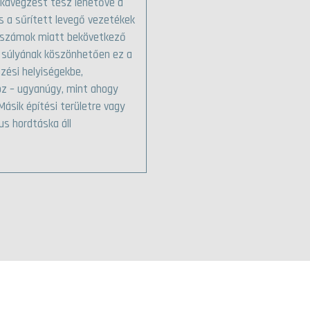
nkavégzést tesz lehetővé a
s a sűrített levegő vezetékek
zerszámok miatt bekövetkező
y súlyának köszönhetően ez a
ési helyiségekbe,
z – ugyanúgy, mint ahogy
ásik építési területre vagy
us hordtáska áll