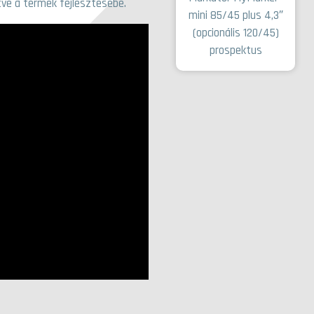
ve a termék fejlesztésébe.
mini 85/45 plus 4,3″
(opcionális 120/45)
prospektus