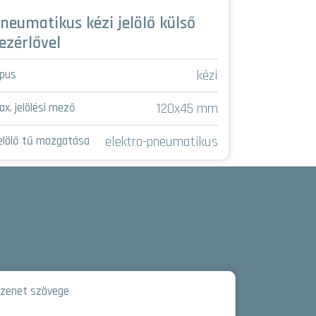
neumatikus kézi jelölő külső
Új gener
ezérlővel
Típus
kézi
ípus
Max. jelölési
120x45 mm
ax. jelölési mező
Jelölő tű mo
elektro-pneumatikus
elölő tű mozgatása
zenet szövege