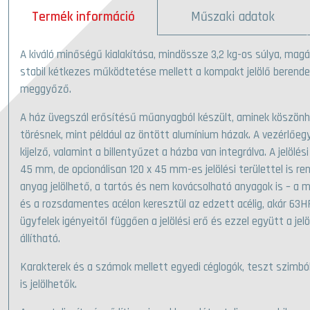
Termék információ
Műszaki adatok
A kiváló minőségű kialakítása, mindössze 3,2 kg-os súlya, mag
stabil kétkezes működtetése mellett a kompakt jelölő berendez
meggyőző.
A ház üvegszál erősítésű műanyagból készült, aminek köszönhe
törésnek, mint például az öntött alumínium házak. A vezérlőe
kijelző, valamint a billentyűzet a házba van integrálva. A jelölé
45 mm, de opcionálisan 120 x 45 mm-es jelölési területtel is r
anyag jelölhető, a tartós és nem kovácsolható anyagok is – a
és a rozsdamentes acélon keresztül az edzett acélig, akár 63H
ügyfelek igényeitől függően a jelölési erő és ezzel együtt a jel
állítható.
Karakterek és a számok mellett egyedi céglogók, teszt szimb
is jelölhetők.