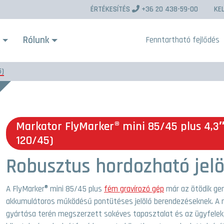
ÉRTÉKESÍTÉS
+36 20 438-59-00
KE
s
Rólunk
Fenntartható fejlődés
5)
Markator FlyMarker® mini 85/45 plus 4,3″
120/45)
Robusztus hordozható jelö
A FlyMarker® mini 85/45 plus
fém gravírozó gép
már az ötödik gene
akkumulátoros működésű pontütéses jelölő berendezéseknek. A mo
gyártása terén megszerzett sokéves tapasztalat és az ügyfelek,