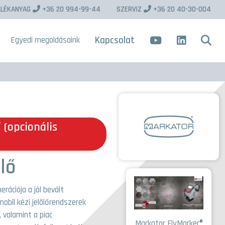
LLÉKANYAG
+36 20 994-99-44
SZERVIZ
+36 20 40-30-004
Kapcsolat
Egyedi megoldásaink
 (opcionális
lő
rációja a jól bevált
bil kézi jelölőrendszerek
 valamint a piac
Markator FlyMarker®