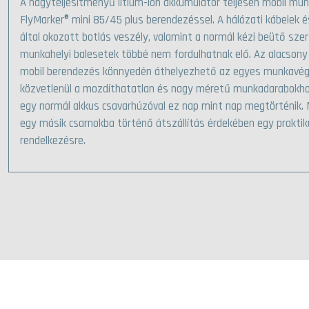
A nagyteljesítményű lítium-ion akkumulátor teljesen mobil mu
FlyMarker® mini 85/45 plus berendezéssel. A hálózati kábelek é
által okozott botlás veszély, valamint a normál kézi beütő s
munkahelyi balesetek többé nem fordulhatnak elő. Az alacson
mobil berendezés könnyedén áthelyezhető az egyes munkavégz
közvetlenül a mozdíthatatlan és nagy méretű munkadarabokho
egy normál akkus csavarhúzóval ez nap mint nap megtörténik. M
egy másik csarnokba történő átszállítás érdekében egy praktik
rendelkezésre.