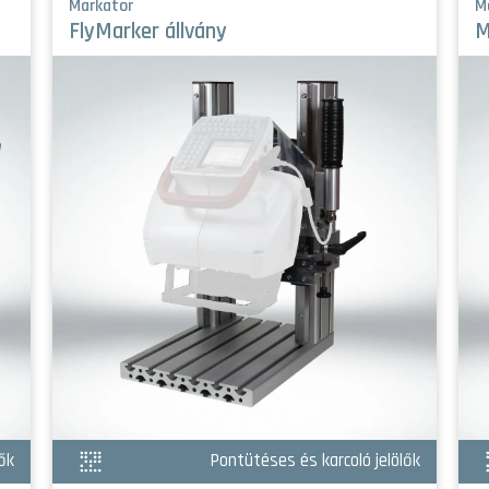
Markator
M
FlyMarker állvány
M
ők
Pontütéses és karcoló jelölők