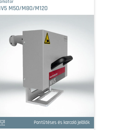
arkator
Markator
V5 M50/M80/M120
FlyMarker®
Pontütéses és karcoló jelölők