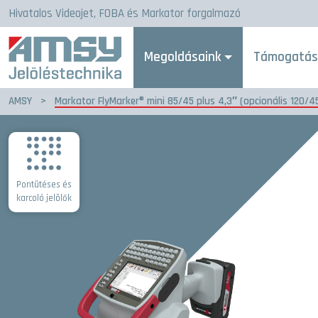
Hivatalos Videojet, FOBA és Markator forgalmazó
Megoldásaink
Támogatá
AMSY
>
Markator FlyMarker® mini 85/45 plus 4,3″ (opcionális 120/4
Pontütéses és
karcoló jelölők