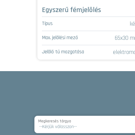
Egyszerű fémjelölés
asztali
ké
Típus
120x100 mm
65x30 
Max. jelölési mező
elektromos
elektrom
Jelölő tű mozgatása
Megkeresés tárgya