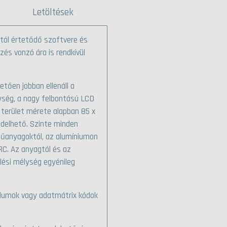
Letöltések
ától értetődő szoftvere és
és vonzó ára is rendkívül
tően jobban ellenáll a
gység, a nagy felbontású LCD
si terület mérete alapban 85 x
endelhető. Szinte minden
 műanyagoktól, az alumíniumon
RC. Az anyagtól és az
ölési mélység egyénileg
ólumok vagy adatmátrix kódok