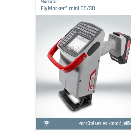
Markator
FlyMarker® mini 65/30
arcoló jelölők
Pontütéses és karcoló jelöl