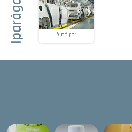
Iparágak
Autóipar
Interaktív eszközök segí
s