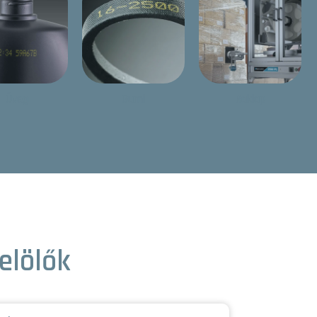
Üveg
Gumi
Raklap
elölők