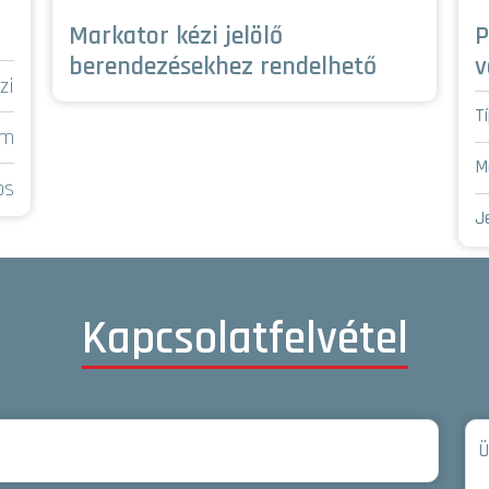
Markator kézi jelölő
P
berendezésekhez rendelhető
v
zi
T
mm
M
os
J
Kapcsolatfelvétel
Ü