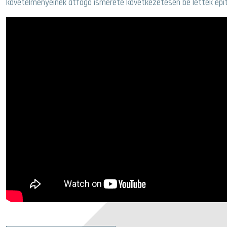
követelményeinek átfogó ismerete következetesen be lettek épít