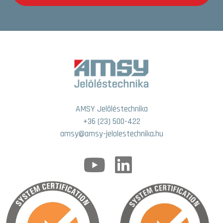
AMSY Jelöléstechnika
+36 (23) 500-422
amsy@amsy-jelolestechnika.hu