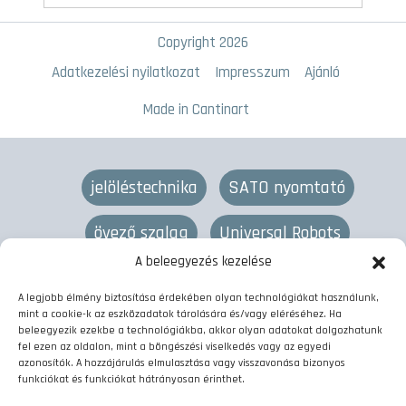
Copyright 2026
Adatkezelési nyilatkozat
Impresszum
Ajánló
Made in Cantinart
jelöléstechnika
SATO nyomtató
övező szalag
Universal Robots
A beleegyezés kezelése
lézeres jelölés
övező gép
termékjelölés
A legjobb élmény biztosítása érdekében olyan technológiákat használunk,
mint a cookie-k az eszközadatok tárolására és/vagy eléréséhez. Ha
vonalkód nyomtató
címkenyomtató
beleegyezik ezekbe a technológiákba, akkor olyan adatokat dolgozhatunk
fel ezen az oldalon, mint a böngészési viselkedés vagy az egyedi
azonosítók. A hozzájárulás elmulasztása vagy visszavonása bizonyos
kötegelő szalag
etikett nyomtató
funkciókat és funkciókat hátrányosan érinthet.