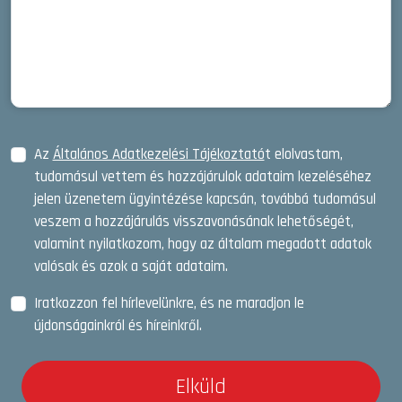
Az
Általános Adatkezelési Tájékoztató
t elolvastam,
tudomásul vettem és hozzájárulok adataim kezeléséhez
jelen üzenetem ügyintézése kapcsán, továbbá tudomásul
veszem a hozzájárulás visszavonásának lehetőségét,
valamint nyilatkozom, hogy az általam megadott adatok
valósak és azok a saját adataim.
Iratkozzon fel hírlevelünkre, és ne maradjon le
újdonságainkról és híreinkről.
Elküld