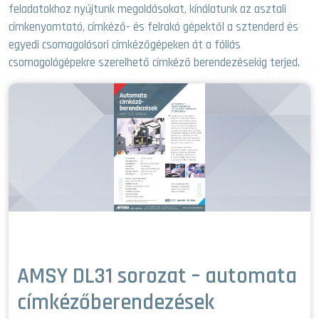
feladatokhoz nyújtunk megoldásokat, kínálatunk az asztali
címkenyomtató, címkéző- és felrakó gépektől a sztenderd és
egyedi csomagolósori címkézőgépeken át a fóliás
csomagológépekre szerelhető címkéző berendezésekig terjed.
AMSY DL31 sorozat – automata
címkézőberendezések