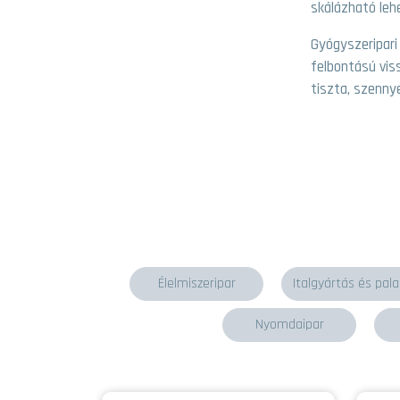
skálázható leh
Gyógyszeripar
felbontású vis
tiszta, szenny
Élelmiszeripar
Italgyártás és pal
Nyomdaipar