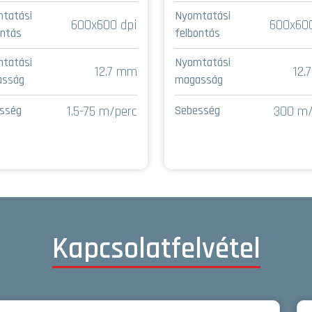
tatási
Nyomtatási
600x600 dpi
600x600
ontás
felbontás
tatási
Nyomtatási
12.7 mm
12.
asság
magasság
1.5-75 m/perc
300 m/
sség
Sebesség
Kapcsolatfelvétel