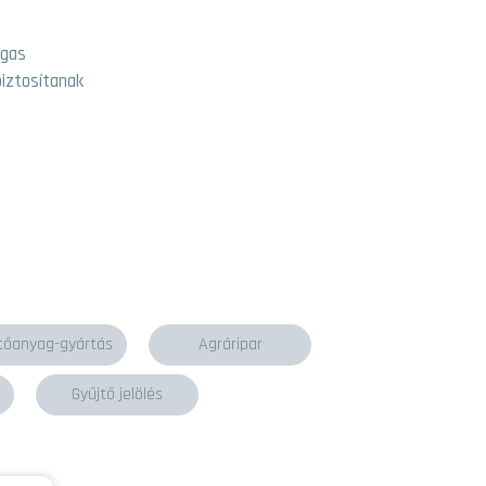
agas
iztosítanak
tőanyag-gyártás
Agráripar
Gyűjtő jelölés