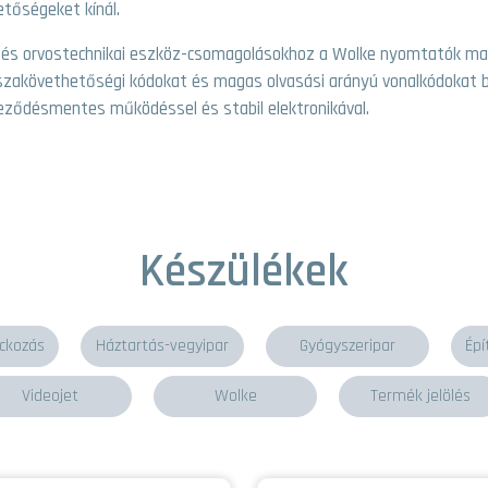
etőségeket kínál.
i és orvostechnikai eszköz-csomagolásokhoz a Wolke nyomtatók m
szakövethetőségi kódokat és magas olvasási arányú vonalkódokat b
eződésmentes működéssel és stabil elektronikával.
Készülékek
ackozás
Háztartás-vegyipar
Gyógyszeripar
Épí
Videojet
Wolke
Termék jelölés