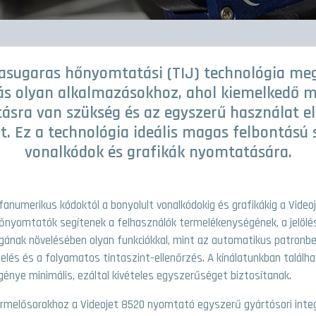
tasugaras hőnyomtatási (TIJ) technológia meg
ás olyan alkalmazásokhoz, ahol kiemelkedő 
ásra van szükség és az egyszerű használat el
. Ez a technológia ideális magas felbontású 
vonalkódok és grafikák nyomtatására.
fanumerikus kódoktól a bonyolult vonalkódokig és grafikákig a Video
őnyomtatók segítenek a felhasználók termelékenységének, a jelöl
ának növelésében olyan funkciókkal, mint az automatikus patronbeá
zelés és a folyamatos tintaszint-ellenőrzés. A kínálatunkban talál
génye minimális, ezáltal kivételes egyszerűséget biztosítanak.
termelősorokhoz a Videojet 8520 nyomtató egyszerű gyártósori integ