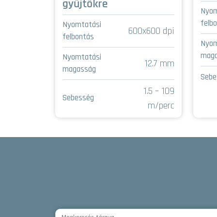
gyűjtőkre
Nyom
felb
Nyomtatási
600x600 dpi
felbontás
Nyom
mag
Nyomtatási
12.7 mm
magasság
Sebe
1.5 – 109
Sebesség
m/perc