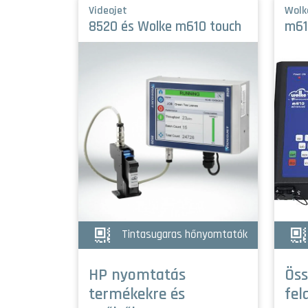
Videojet
Wolk
8520 és Wolke m610 touch
m61
Tintasugaras hőnyomtatók
HP nyomtatás
Öss
termékekre és
fel