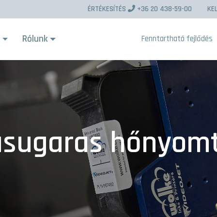
ÉRTÉKESÍTÉS
+36 20 438-59-00
KE
s
Rólunk
Fenntartható fejlődés
asugaras hőnyom