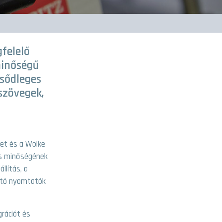
felelő
minőségű
sődleges
szövegek,
jet és a Wolke
és minőségének
llítás, a
ható nyomtatók
rációt és