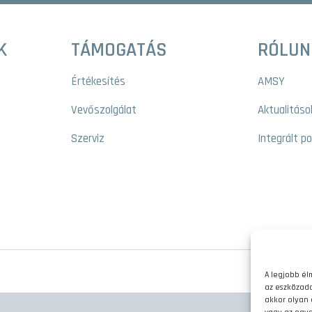
K
TÁMOGATÁS
RÓLUN
Értékesítés
AMSY
Vevőszolgálat
Aktualitáso
Szerviz
Integrált p
Adat
A legjobb él
az eszközada
akkor olyan 