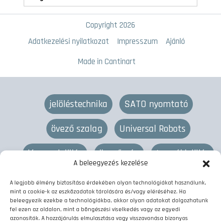
Copyright 2026
Adatkezelési nyilatkozat
Impresszum
Ajánló
Made in Cantinart
jelöléstechnika
SATO nyomtató
övező szalag
Universal Robots
lézeres jelölés
övező gép
termékjelölés
A beleegyezés kezelése
vonalkód nyomtató
címkenyomtató
A legjobb élmény biztosítása érdekében olyan technológiákat használunk,
mint a cookie-k az eszközadatok tárolására és/vagy eléréséhez. Ha
kötegelő szalag
etikett nyomtató
beleegyezik ezekbe a technológiákba, akkor olyan adatokat dolgozhatunk
fel ezen az oldalon, mint a böngészési viselkedés vagy az egyedi
azonosítók. A hozzájárulás elmulasztása vagy visszavonása bizonyos