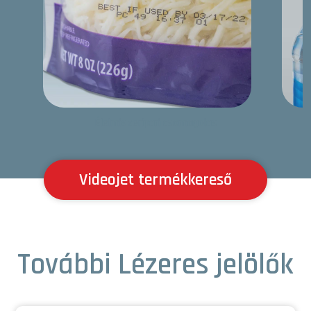
Élelmiszeripari csomagolás
Videojet termékkereső
További Lézeres jelölők