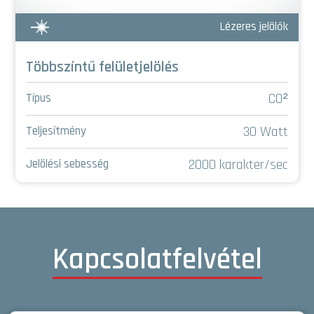
Lézeres jelölők
Többszíntű felületjelölés
CO²
Típus
30 Watt
Teljesítmény
2000 karakter/sec
Jelölési sebesség
Kapcsolatfelvétel