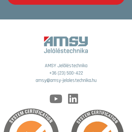
AMSY Jelöléstechnika
+36 (23) 500-422
amsy@amsy-jelolestechnika.hu