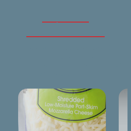
VIDEOJET
TERMÉKKERESŐ
Interaktív eszközök segítségével egyszerűen
megadhatja jelölési igényeit, amelynek alapján
jelöléstechnikai szakértőnk haladéktalanul elkészíti
az Önnek szóló ajánlatot.