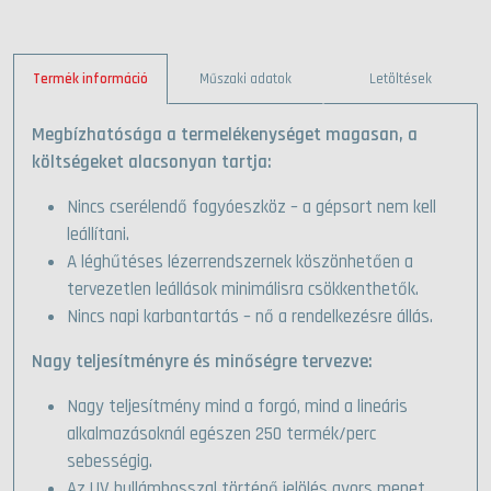
Termék információ
Műszaki adatok
Letöltések
Megbízhatósága a termelékenységet magasan, a
költségeket alacsonyan tartja:
Nincs cserélendő fogyóeszköz – a gépsort nem kell
leállítani.
A léghűtéses lézerrendszernek köszönhetően a
tervezetlen leállások minimálisra csökkenthetők.
Nincs napi karbantartás – nő a rendelkezésre állás.
Nagy teljesítményre és minőségre tervezve:
Nagy teljesítmény mind a forgó, mind a lineáris
alkalmazásoknál egészen 250 termék/perc
sebességig.
Az UV hullámhosszal történő jelölés gyors menet