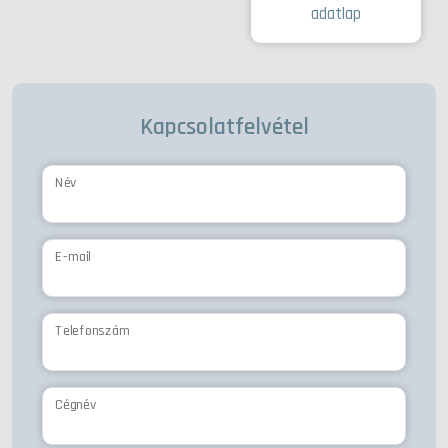
adatlap
Kapcsolatfelvétel
Név
E-mail
Telefonszám
Cégnév