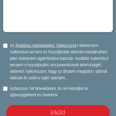
Az
Általános Adatkezelési Tájékoztató
t elolvastam,
tudomásul vettem és hozzájárulok adataim kezeléséhez
jelen üzenetem ügyintézése kapcsán, továbbá tudomásul
veszem a hozzájárulás visszavonásának lehetőségét,
valamint nyilatkozom, hogy az általam megadott adatok
valósak és azok a saját adataim.
Iratkozzon fel hírlevelünkre, és ne maradjon le
újdonságainkról és híreinkről.
Elküld