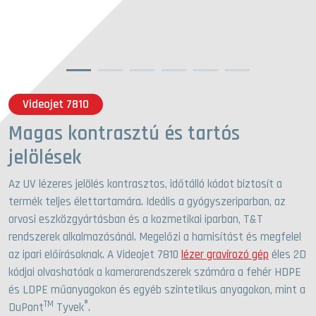
1
2
3
4
5
6
Videojet 7810
Magas kontrasztú és tartós
jelölések
Az UV lézeres jelölés kontrasztos, időtálló kódot biztosít a
termék teljes élettartamára. Ideális a gyógyszeriparban, az
orvosi eszközgyártásban és a kozmetikai iparban, T&T
rendszerek alkalmazásánál. Megelőzi a hamisítást és megfelel
az ipari előírásoknak. A Videojet 7810
lézer gravírozó gép
éles 2D
kódjai olvashatóak a kamerarendszerek számára a fehér HDPE
és LDPE műanyagokon és egyéb szintetikus anyagokon, mint a
TM
®
DuPont
Tyvek
.