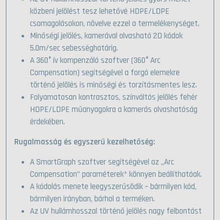
közbeni jelölést tesz lehetővé HDPE/LDPE
csomagolásokon, növelve ezzel a termelékenységet.
Minőségi jelölés, kamerával olvasható 2D kódok
5.0m/sec sebességhatárig.
A 360° ív kompenzáló szoftver (360° Arc
Compensation) segítségével a forgó elemekre
történő jelölés is minőségi és torzításmentes lesz.
Folyamatosan kontrasztos, színváltós jelölés fehér
HDPE/LDPE műanyagokra a kamerás olvashatóság
érdekében.
Rugalmasság és egyszerű kezelhetőség:
A SmartGraph szoftver segítségével az „Arc
Compensation” paraméterek* könnyen beállíthatóak.
A kódolás menete leegyszerűsödik – bármilyen kód,
bármilyen irányban, bárhol a terméken.
Az UV hullámhosszal történő jelölés nagy felbontást