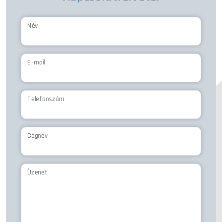
Név
E-mail
Telefonszám
Cégnév
Üzenet