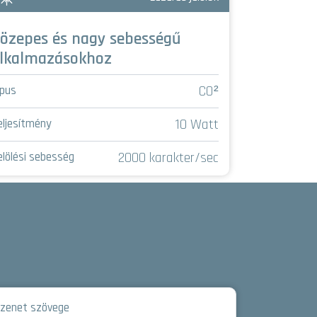
özepes és nagy sebességű
A legszű
lkalmazásokhoz
Típus
CO²
ípus
Teljesítmény
10 Watt
eljesítmény
Jelölési seb
2000 karakter/sec
elölési sebesség
zenet szövege