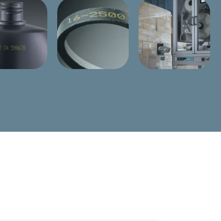
Üveg
Gumi
Raklap