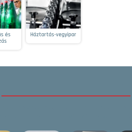
ás és
Háztartás-vegyipar
zás
VIDEOJET TERMÉKKERESŐ
tségével egyszerűen megadhatja jelölési igényeit, amelynek
zakértőnk haladéktalanul elkészíti az Önnek szóló ajánlato