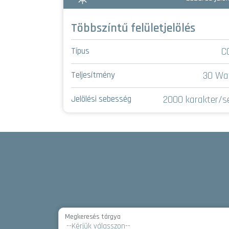
tervezve
Többszíntű felületjelölés
fiber
C
Típus
20/30 Watt
30 Wa
Teljesítmény
900 m/perc
2000 karakter/s
Jelölési sebesség
Megkeresés tárgya