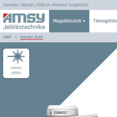
Hivatalos Videojet, FOBA és Markator forgalmazó
Megoldásaink
Támogatá
AMSY
>
Videojet 3640
Lézeres
jelölők