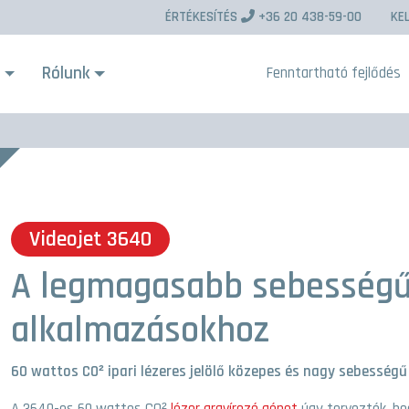
ÉRTÉKESÍTÉS
+36 20 438-59-00
KE
s
Rólunk
Fenntartható fejlődés
Videojet 3640
A legmagasabb sebesség
alkalmazásokhoz
60 wattos CO² ipari lézeres jelölő közepes és nagy sebessé
A 3640-es 60 wattos CO²
lézer gravírozó gépet
úgy tervezték, ho