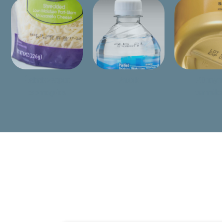
Élelmiszeripari
Palack
Műanya
csomagolás
termék