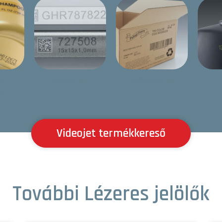
g
Fémalkatrész
Hullámkarton
ek
Videojet termékkereső
További Lézeres jelölők