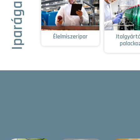
Iparágak
Élelmiszeripar
Italgyárt
palacko
Interaktív eszközök segí
s