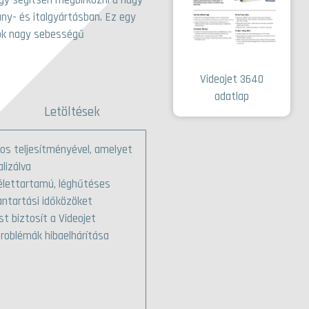
ny- és italgyártásban. Ez egy
ok nagy sebességű
Videojet 3640
adatlap
Letöltések
os teljesítményével, amelyet
lizálva
 élettartamú, léghűtéses
bantartási időközöket
t biztosít a Videojet
roblémák hibaelhárítása