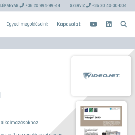
LLÉKANYAG
+36 20 994-99-44
SZERVIZ
+36 20 40-30-004
Kapcsolat
Egyedi megoldásaink
ű
gű alkalmazásokhoz
gy segítsen megbirkózni a nagy