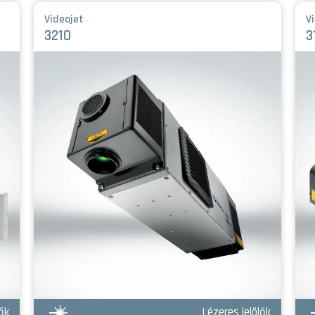
Videojet
V
3210
3
ők
Lézeres jelölők