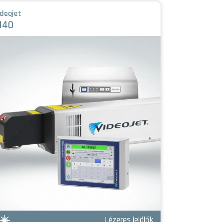
ideojet
Videojet
140
7340 / 74
Lézeres jelölők