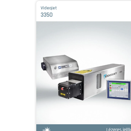
Videojet
3350
ézeres jelölők
Lézeres jelöl