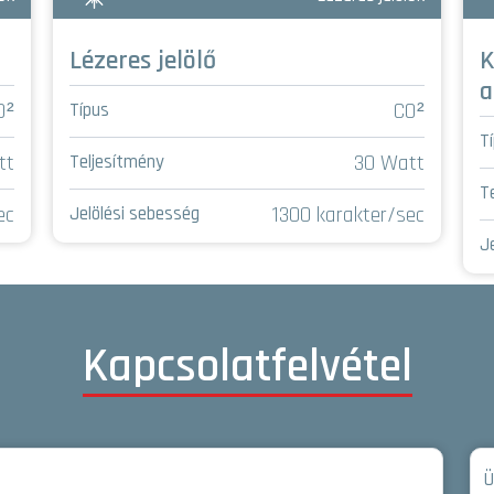
Lézeres jelölő
K
a
O²
CO²
Típus
T
tt
30 Watt
Teljesítmény
T
ec
1300 karakter/sec
Jelölési sebesség
J
Kapcsolatfelvétel
Ü