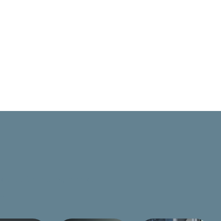
 alapján jelöléstechnikai
t.