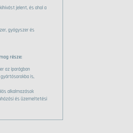
hívást jelent, és ahol a
szer, gyógyszer és
mag része:
er az iparágban
 gyártósorokba is,
álós alkalmazások
uházási és üzemeltetési