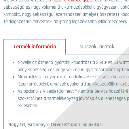
sebességű és nagy volumenű alkalmazásokkal a gyógyszer-, dohá
kompakt, nagy sebességű lézerrendszer, amelyet összetett kód
feldolgozására terveztek, az iparág legszélesebb jelölőmezőével.
Termék információ
Műszaki adatok
Növelje az átmenő gyártási kapacitást a 3640-es 60 watt
nagy sebességű és nagy volumenű gyártósorokhoz optima
Maximalizálja a nyomtató rendelkezésre állását a hosszú
lézerforrásokkal, amelyek gyakorlatilag kiküszöbölik a kar
Az opcionális VideojetConnect™ Remote Service hozzáférés
szakértőihez a termelékenység javítása és a lehetséges p
érdekében
Nagy teljesítményre tervezett ipari kialakítás: