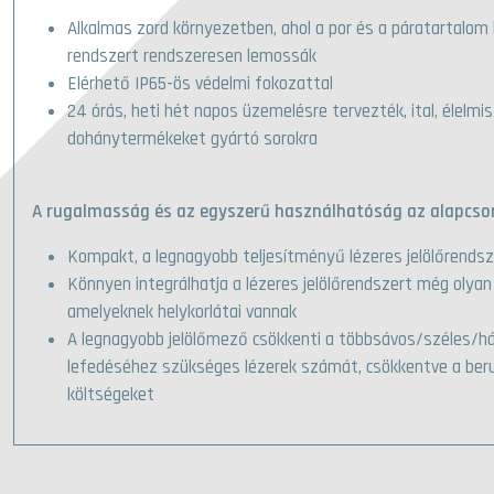
Alkalmas zord környezetben, ahol a por és a páratartalom ki
rendszert rendszeresen lemossák
Elérhető IP65-ös védelmi fokozattal
24 órás, heti hét napos üzemelésre tervezték, ital, élelmi
dohánytermékeket gyártó sorokra
A rugalmasság és az egyszerű használhatóság az alapcso
Kompakt, a legnagyobb teljesítményű lézeres jelölőrendsz
Könnyen integrálhatja a lézeres jelölőrendszert még olyan
amelyeknek helykorlátai vannak
A legnagyobb jelölőmező csökkenti a többsávos/széles/h
lefedéséhez szükséges lézerek számát, csökkentve a ber
költségeket