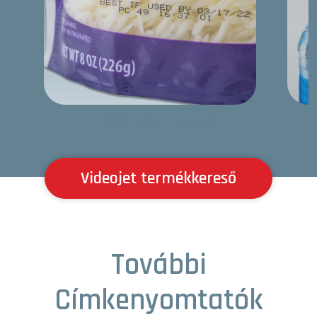
Élelmiszeripari csomagolás
Videojet termékkereső
További
Címkenyomtatók