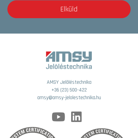
Elküld
AMSY Jelöléstechnika
+36 (23) 500-422
amsy@amsy-jelolestechnika.hu