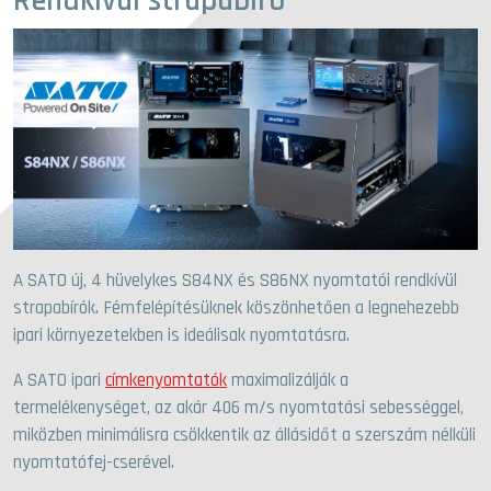
Rendkívül strapabíró
A SATO új, 4 hüvelykes S84NX és S86NX nyomtatói rendkívül
strapabírók. Fémfelépítésüknek köszönhetően a legnehezebb
ipari környezetekben is ideálisak nyomtatásra.
A SATO ipari
címkenyomtatók
maximalizálják a
termelékenységet, az akár 406 m/s nyomtatási sebességgel,
miközben minimálisra csökkentik az állásidőt a szerszám nélküli
nyomtatófej-cserével.