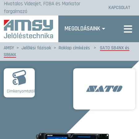
Hivatalos Videojet, FOBA és Markator
KAPCSOLAT
forgalmazó
MEGOLDÁSAINK
AMSY
>
Jelölési fázisok
>
Raklap címkézés
>
SATO S84NX és
S86NX
Címkenyomtatók