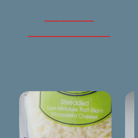
VIDEOJET
TERMÉKKERESŐ
Interaktív eszközök segítségével egyszerűen
megadhatja jelölési igényeit, amelynek alapján
jelöléstechnikai szakértőnk haladéktalanul elkészíti
az Önnek szóló ajánlatot.