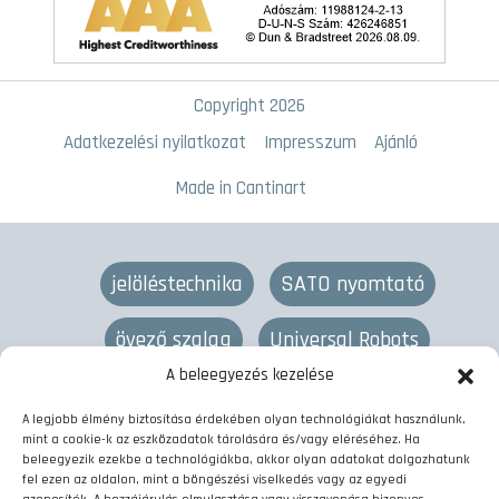
Copyright 2026
Adatkezelési nyilatkozat
Impresszum
Ajánló
Made in Cantinart
jelöléstechnika
SATO nyomtató
övező szalag
Universal Robots
A beleegyezés kezelése
lézeres jelölés
övező gép
termékjelölés
A legjobb élmény biztosítása érdekében olyan technológiákat használunk,
mint a cookie-k az eszközadatok tárolására és/vagy eléréséhez. Ha
vonalkód nyomtató
címkenyomtató
beleegyezik ezekbe a technológiákba, akkor olyan adatokat dolgozhatunk
fel ezen az oldalon, mint a böngészési viselkedés vagy az egyedi