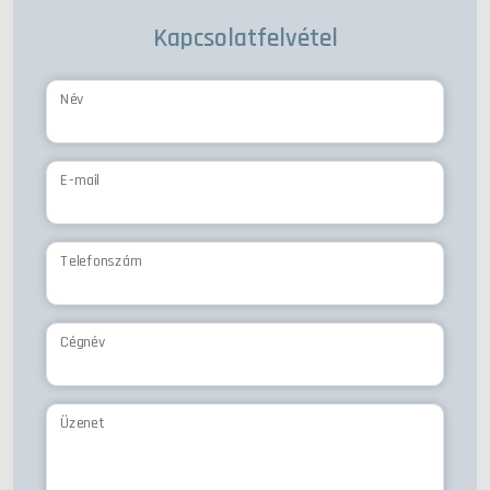
Kapcsolatfelvétel
Név
E-mail
Telefonszám
Cégnév
Üzenet