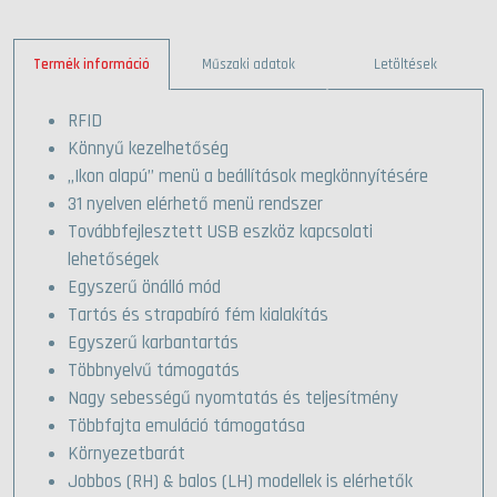
Termék információ
Műszaki adatok
Letöltések
RFID
Könnyű kezelhetőség
„Ikon alapú” menü a beállítások megkönnyítésére
31 nyelven elérhető menü rendszer
Továbbfejlesztett USB eszköz kapcsolati
lehetőségek
Egyszerű önálló mód
Tartós és strapabíró fém kialakítás
Egyszerű karbantartás
Többnyelvű támogatás
Nagy sebességű nyomtatás és teljesítmény
Többfajta emuláció támogatása
Környezetbarát
Jobbos (RH) & balos (LH) modellek is elérhetők