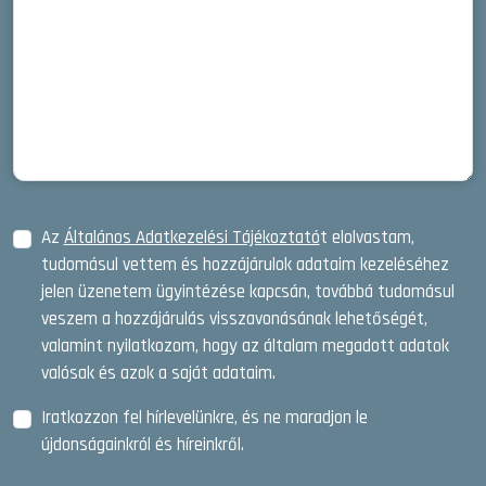
Az
Általános Adatkezelési Tájékoztató
t elolvastam,
tudomásul vettem és hozzájárulok adataim kezeléséhez
jelen üzenetem ügyintézése kapcsán, továbbá tudomásul
veszem a hozzájárulás visszavonásának lehetőségét,
valamint nyilatkozom, hogy az általam megadott adatok
valósak és azok a saját adataim.
Iratkozzon fel hírlevelünkre, és ne maradjon le
újdonságainkról és híreinkről.