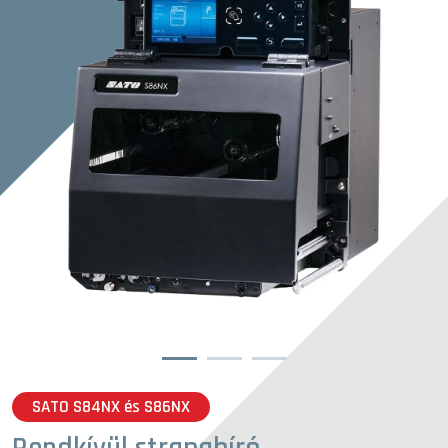
1
2
3
SATO S84NX és S86NX