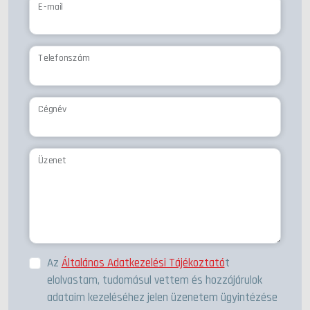
E-mail
Telefonszám
Cégnév
Üzenet
Az
Általános Adatkezelési Tájékoztató
t
elolvastam, tudomásul vettem és hozzájárulok
adataim kezeléséhez jelen üzenetem ügyintézése