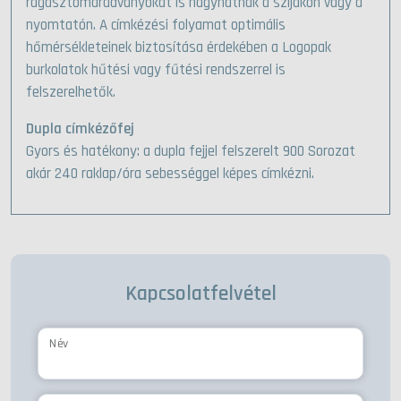
ragasztómaradványokat is hagyhatnak a szíjakon vagy a
nyomtatón. A címkézési folyamat optimális
hőmérsékleteinek biztosítása érdekében a Logopak
burkolatok hűtési vagy fűtési rendszerrel is
felszerelhetők.
Dupla címkézőfej
Gyors és hatékony: a dupla fejjel felszerelt 900 Sorozat
akár 240 raklap/óra sebességgel képes címkézni.
Kapcsolatfelvétel
Név