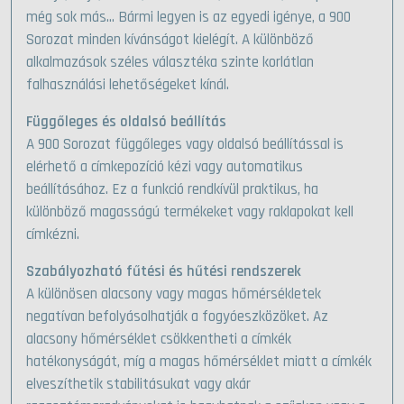
még sok más… Bármi legyen is az egyedi igénye, a 900
Sorozat minden kívánságot kielégít. A különböző
alkalmazások széles választéka szinte korlátlan
falhasználási lehetőségeket kínál.
Függőleges és oldalsó beállítás
A 900 Sorozat függőleges vagy oldalsó beállítással is
elérhető a címkepozíció kézi vagy automatikus
beállításához. Ez a funkció rendkívül praktikus, ha
különböző magasságú termékeket vagy raklapokat kell
címkézni.
Szabályozható fűtési és hűtési rendszerek
A különösen alacsony vagy magas hőmérsékletek
negatívan befolyásolhatják a fogyóeszközöket. Az
alacsony hőmérséklet csökkentheti a címkék
hatékonyságát, míg a magas hőmérséklet miatt a címkék
elveszíthetik stabilitásukat vagy akár