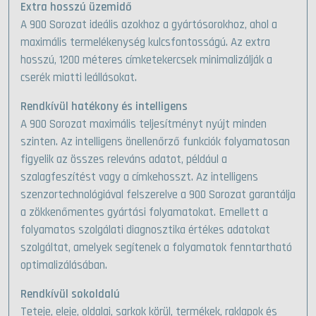
Extra hosszú üzemidő
A 900 Sorozat ideális azokhoz a gyártósorokhoz, ahol a
maximális termelékenység kulcsfontosságú. Az extra
hosszú, 1200 méteres címketekercsek minimalizálják a
cserék miatti leállásokat.
Rendkívül hatékony és intelligens
A 900 Sorozat maximális teljesítményt nyújt minden
szinten. Az intelligens önellenőrző funkciók folyamatosan
figyelik az összes releváns adatot, például a
szalagfeszítést vagy a címkehosszt. Az intelligens
szenzortechnológiával felszerelve a 900 Sorozat garantálja
a zökkenőmentes gyártási folyamatokat. Emellett a
folyamatos szolgálati diagnosztika értékes adatokat
szolgáltat, amelyek segítenek a folyamatok fenntartható
optimalizálásában.
Rendkívül sokoldalú
Teteje, eleje, oldalai, sarkok körül, termékek, raklapok és