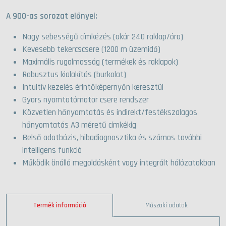
A 900-as sorozat előnyei:
Nagy sebességű címkézés (akár 240 raklap/óra)
Kevesebb tekercscsere (1200 m üzemidő)
Maximális rugalmasság (termékek és raklapok)
Robusztus kialakítás (burkolat)
Intuitív kezelés érintőképernyőn keresztül
Gyors nyomtatómotor csere rendszer
Közvetlen hőnyomtatás és indirekt/festékszalagos
hőnyomtatás A3 méretű címkékig
Belső adatbázis, hibadiagnosztika és számos további
intelligens funkció
Működik önálló megoldásként vagy integrált hálózatokban
Termék információ
Műszaki adatok