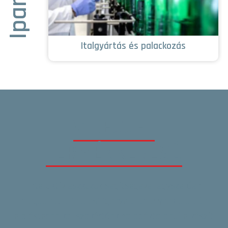
Italgyártás és palackozás
VIDEOJET
TERMÉKKERESŐ
Interaktív eszközök segítségével egyszerűen
megadhatja jelölési igényeit, amelynek alapján
jelöléstechnikai szakértőnk haladéktalanul elkészíti