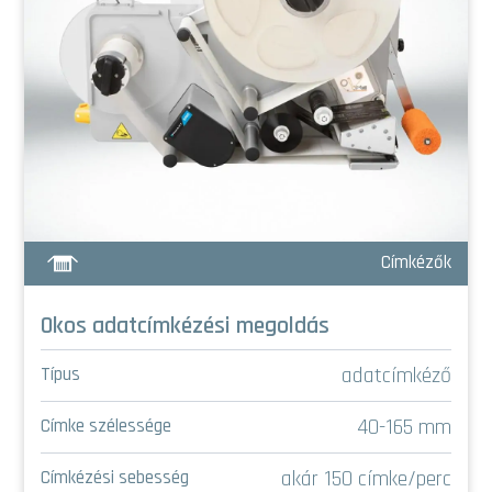
Címkézők
Okos adatcímkézési megoldás
adatcímkéző
Típus
40-165 mm
Címke szélessége
akár 150 címke/perc
Címkézési sebesség