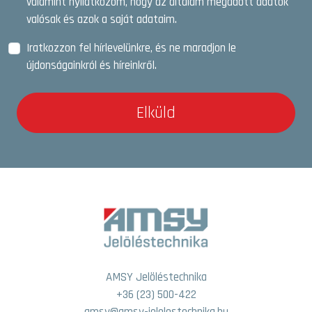
valamint nyilatkozom, hogy az általam megadott adatok
valósak és azok a saját adataim.
Iratkozzon fel hírlevelünkre, és ne maradjon le
újdonságainkról és híreinkről.
Elküld
AMSY Jelöléstechnika
+36 (23) 500-422
amsy@amsy-jelolestechnika.hu