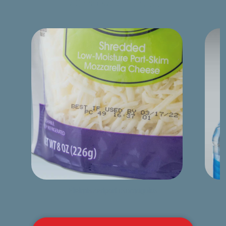
az Önnek szóló ajánlatot.
Élelmiszeripari csomagolás