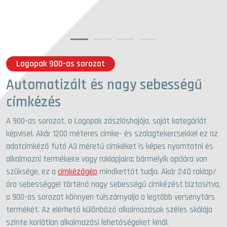
1
2
3
4
Logopak 900-as sorozat
Automatizált és nagy sebességű
címkézés
A 900-as sorozat, a Logopak zászlóshajója, saját kategóriát
képvisel. Akár 1200 méteres címke- és szalagtekercsekkel ez az
adatcímkéző futó A3 méretű címkéket is képes nyomtatni és
alkalmazni termékeire vagy raklapjaira: bármelyik opcióra van
szüksége, ez a
címkézőgép
mindkettőt tudja. Akár 240 raklap/
óra sebességgel történő nagy sebességű címkézést biztosítva,
a 900-as sorozat könnyen túlszárnyalja a legtöbb versenytárs
termékét. Az elérhető különböző alkalmazások széles skálája
szinte korlátlan alkalmazási lehetőségeket kínál.