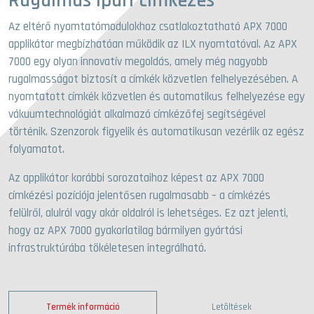
Rugalmas ipari címkézés
Az eltérő nyomtatómodulokhoz csatlakoztatható APX 7000
applikátor megbízhatóan működik az ILX nyomtatóval. Az APX
7000 egy olyan innovatív megoldás, amely még nagyobb
rugalmasságot biztosít a címkék közvetlen felhelyezésében. A
nyomtatott címkék közvetlen és automatikus felhelyezése egy
vákuumtechnológiát alkalmazó címkézőfej segítségével
történik. Szenzorok figyelik és automatikusan vezérlik az egész
folyamatot.
Az applikátor korábbi sorozataihoz képest az APX 7000
címkézési pozíciója jelentősen rugalmasabb – a címkézés
felülről, alulról vagy akár oldalról is lehetséges. Ez azt jelenti,
hogy az APX 7000 gyakorlatilag bármilyen gyártási
infrastruktúrába tökéletesen integrálható.
Termék információ
Letöltések