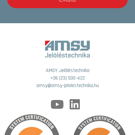
AMSY Jelöléstechnika
+36 (23) 500-422
amsy@amsy-jelolestechnika.hu