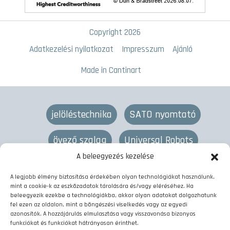
Copyright 2026
Adatkezelési nyilatkozat
Impresszum
Ajánló
Made in Cantinart
jelöléstechnika
SATO nyomtató
övező szalag
Universal Robots
A beleegyezés kezelése
lézeres jelölés
övező gép
termékjelölés
A legjobb élmény biztosítása érdekében olyan technológiákat használunk,
mint a cookie-k az eszközadatok tárolására és/vagy eléréséhez. Ha
vonalkód nyomtató
címkenyomtató
beleegyezik ezekbe a technológiákba, akkor olyan adatokat dolgozhatunk
fel ezen az oldalon, mint a böngészési viselkedés vagy az egyedi
azonosítók. A hozzájárulás elmulasztása vagy visszavonása bizonyos
kötegelő szalag
etikett nyomtató
funkciókat és funkciókat hátrányosan érinthet.