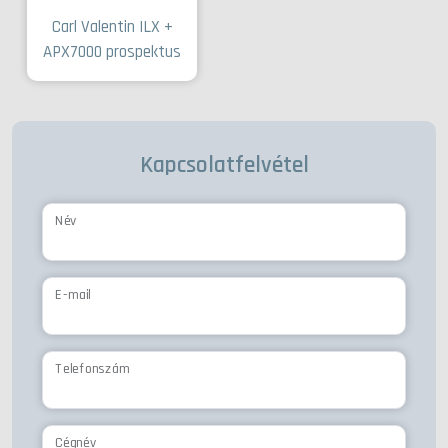
Carl Valentin ILX +
APX7000 prospektus
Kapcsolatfelvétel
Név
E-mail
Telefonszám
Cégnév