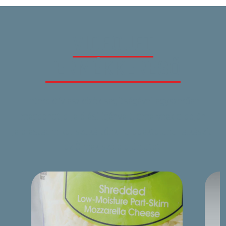
VIDEOJET
TERMÉKKERESŐ
Interaktív eszközök segítségével egyszerűen
megadhatja jelölési igényeit, amelynek alapján
jelöléstechnikai szakértőnk haladéktalanul elkészíti
az Önnek szóló ajánlatot.