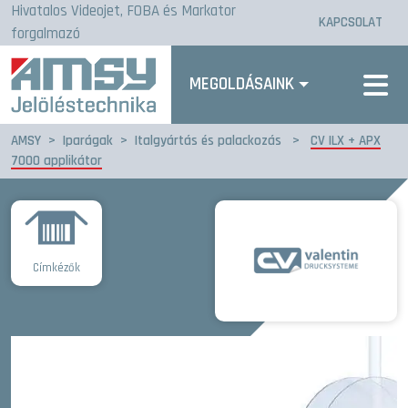
Hivatalos Videojet, FOBA és Markator
KAPCSOLAT
forgalmazó
MEGOLDÁSAINK
AMSY
>
Iparágak
>
Italgyártás és palackozás
>
CV ILX + APX
7000 applikátor
Címkézők