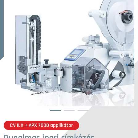
1
2
3
CV ILX + APX 7000 applikátor