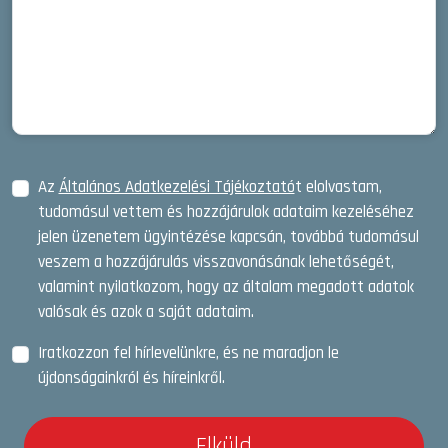
Az
Általános Adatkezelési Tájékoztató
t elolvastam,
tudomásul vettem és hozzájárulok adataim kezeléséhez
jelen üzenetem ügyintézése kapcsán, továbbá tudomásul
veszem a hozzájárulás visszavonásának lehetőségét,
valamint nyilatkozom, hogy az általam megadott adatok
valósak és azok a saját adataim.
Iratkozzon fel hírlevelünkre, és ne maradjon le
újdonságainkról és híreinkről.
Elküld