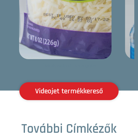
Élelmiszeripari csomagolás
Videojet termékkereső
További Címkézők