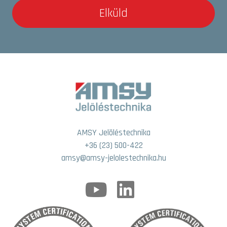
Elküld
AMSY Jelöléstechnika
+36 (23) 500-422
amsy@amsy-jelolestechnika.hu