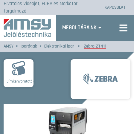
Hivatalos Videojet, FOBA és Markator
KAPCSOLAT
forgalmazó
MEGOLDÁSAINK
AMSY
>
Iparágak
>
Elektronikai ipar
>
Zebra ZT411
Címkenyomtatók