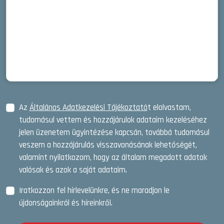
Az
Általános Adatkezelési Tájékoztató
t elolvastam,
tudomásul vettem és hozzájárulok adataim kezeléséhez
jelen üzenetem ügyintézése kapcsán, továbbá tudomásul
veszem a hozzájárulás visszavonásának lehetőségét,
valamint nyilatkozom, hogy az általam megadott adatok
valósak és azok a saját adataim.
Iratkozzon fel hírlevelünkre, és ne maradjon le
újdonságainkról és híreinkről.