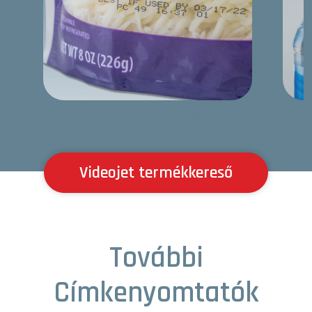
Élelmiszeripari csomagolás
Videojet termékkereső
További
Címkenyomtatók