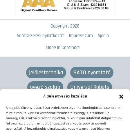
Copyright 2026
Adatkezelési nyilatkozat
Impresszum
Ajánló
Made in Cantinart
jelöléstechnika
SATO nyomtató
övező szalag
Universal Robots
A beleegyezés kezelése
lézeres jelölés
övező gép
termékjelölés
A legjobb élmény biztosítása érdekében olyan technológiákat használunk,
mint a cookie-k az eszközadatok tárolására és/vagy eléréséhez. Ha
vonalkód nyomtató
címkenyomtató
beleegyezik ezekbe a technológiákba, akkor olyan adatokat dolgozhatunk
fel ezen az oldalon, mint a böngészési viselkedés vagy az egyedi
azonosítók. A hozzájárulás elmulasztása vagy visszavonása bizonyos