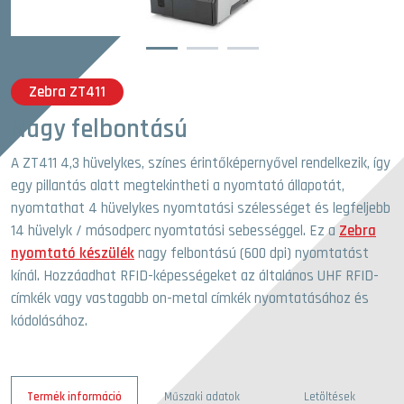
1
2
3
Zebra ZT411
Nagy felbontású
A ZT411 4,3 hüvelykes, színes érintőképernyővel rendelkezik, így
egy pillantás alatt megtekintheti a nyomtató állapotát,
nyomtathat 4 hüvelykes nyomtatási szélességet és legfeljebb
14 hüvelyk / másodperc nyomtatási sebességgel. Ez a
Zebra
nyomtató készülék
nagy felbontású (600 dpi) nyomtatást
kínál. Hozzáadhat RFID-képességeket az általános UHF RFID-
címkék vagy vastagabb on-metal címkék nyomtatásához és
kódolásához.
Termék információ
Műszaki adatok
Letöltések