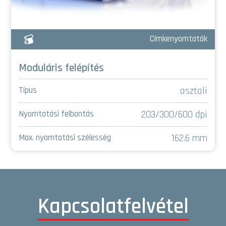
Címkenyomtatók
Moduláris felépítés
asztali
Típus
203/300/600 dpi
Nyomtatási felbontás
162.6 mm
Max. nyomtatási szélesség
Kapcsolatfelvétel