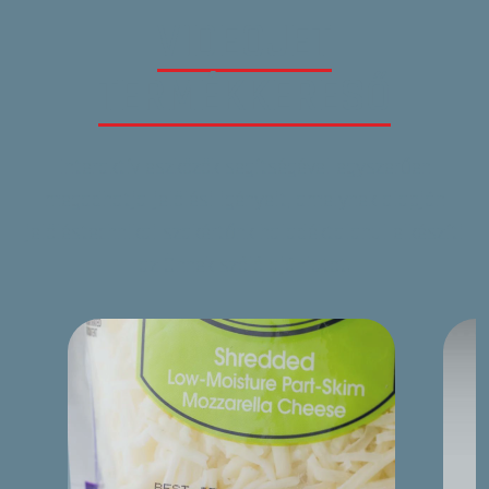
VIDEOJET
TERMÉKKERESŐ
Interaktív eszközök segítségével egyszerűen
megadhatja jelölési igényeit, amelynek alapján
jelöléstechnikai szakértőnk haladéktalanul elkészíti
az Önnek szóló ajánlatot.