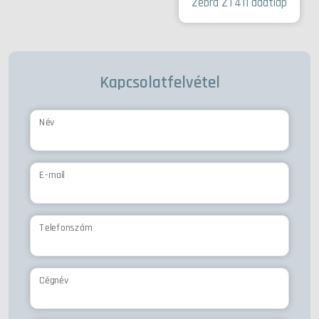
Zebra ZT411 adatlap
Kapcsolatfelvétel
Név
E-mail
Telefonszám
Cégnév