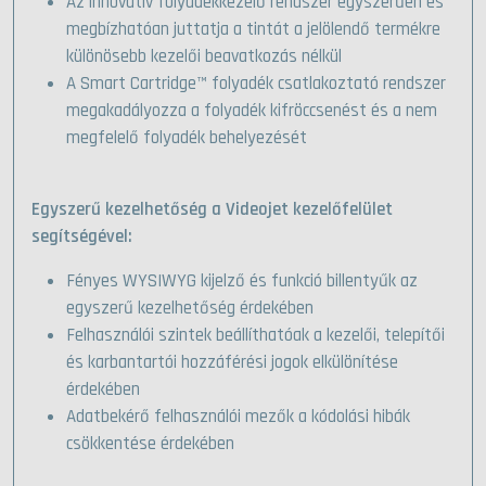
Az innovatív folyadékkezelő rendszer egyszerűen és
megbízhatóan juttatja a tintát a jelölendő termékre
különösebb kezelői beavatkozás nélkül
A Smart Cartridge™ folyadék csatlakoztató rendszer
megakadályozza a folyadék kifröccsenést és a nem
megfelelő folyadék behelyezését
Egyszerű kezelhetőség a Videojet kezelőfelület
segítségével:
Fényes WYSIWYG kijelző és funkció billentyűk az
egyszerű kezelhetőség érdekében
Felhasználói szintek beállíthatóak a kezelői, telepítői
és karbantartói hozzáférési jogok elkülönítése
érdekében
Adatbekérő felhasználói mezők a kódolási hibák
csökkentése érdekében