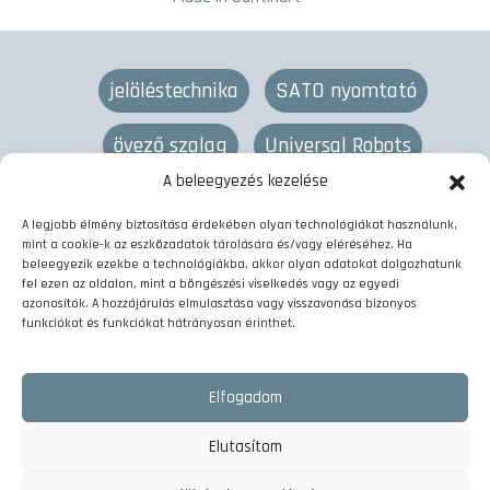
jelöléstechnika
SATO nyomtató
övező szalag
Universal Robots
A beleegyezés kezelése
lézeres jelölés
övező gép
termékjelölés
A legjobb élmény biztosítása érdekében olyan technológiákat használunk,
mint a cookie-k az eszközadatok tárolására és/vagy eléréséhez. Ha
vonalkód nyomtató
címkenyomtató
beleegyezik ezekbe a technológiákba, akkor olyan adatokat dolgozhatunk
fel ezen az oldalon, mint a böngészési viselkedés vagy az egyedi
azonosítók. A hozzájárulás elmulasztása vagy visszavonása bizonyos
kötegelő szalag
etikett nyomtató
funkciókat és funkciókat hátrányosan érinthet.
címkézőgép
fólianyomtatók
Elfogadom
lézer gravírozó gép
kobotos raklapozás
Elutasítom
matrica nyomtató
kötegelő gép