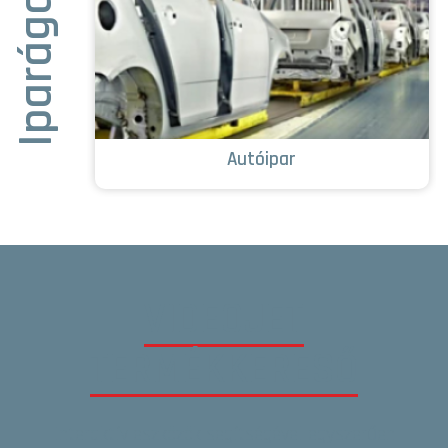
Iparágak
Autóipar
VIDEOJET
TERMÉKKERESŐ
Interaktív eszközök segítségével egyszerűen