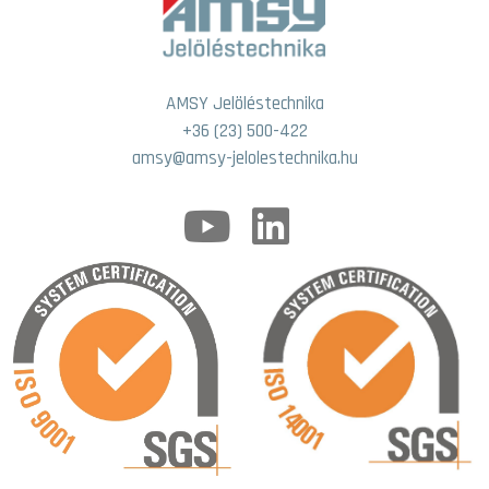
AMSY Jelöléstechnika
+36 (23) 500-422
amsy@amsy-jelolestechnika.hu