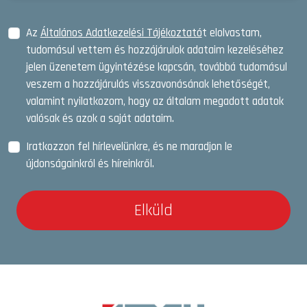
Az
Általános Adatkezelési Tájékoztató
t elolvastam,
tudomásul vettem és hozzájárulok adataim kezeléséhez
jelen üzenetem ügyintézése kapcsán, továbbá tudomásul
veszem a hozzájárulás visszavonásának lehetőségét,
valamint nyilatkozom, hogy az általam megadott adatok
valósak és azok a saját adataim.
Iratkozzon fel hírlevelünkre, és ne maradjon le
újdonságainkról és híreinkről.
Elküld