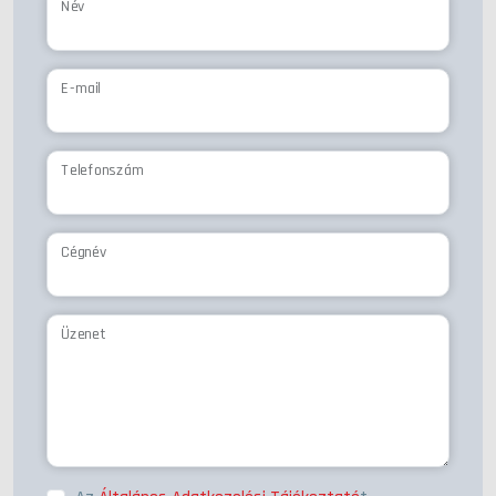
Név
E-mail
Telefonszám
Cégnév
Üzenet