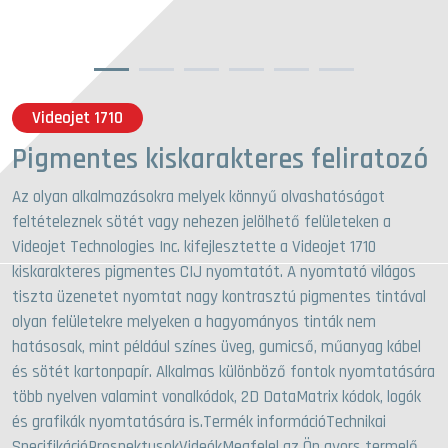
1
2
3
4
5
6
Videojet 1710
Pigmentes kiskarakteres feliratozó
Az olyan alkalmazásokra melyek könnyű olvashatóságot
feltételeznek sötét vagy nehezen jelölhető felületeken a
Videojet Technologies Inc. kifejlesztette a Videojet 1710
kiskarakteres pigmentes CIJ nyomtatót. A nyomtató világos
tiszta üzenetet nyomtat nagy kontrasztú pigmentes tintával
olyan felületekre melyeken a hagyományos tinták nem
hatásosak, mint például színes üveg, gumicső, műanyag kábel
és sötét kartonpapír. Alkalmas különböző fontok nyomtatására
több nyelven valamint vonalkódok, 2D DataMatrix kódok, logók
és grafikák nyomtatására is.Termék információTechnikai
SpecifikációProspektusokVideókMegfelel az Ön gyors termelő