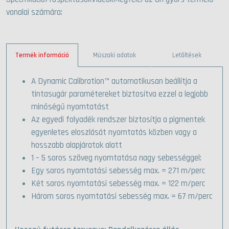
vonalai számára:
Termék információ
Műszaki adatok
Letöltések
A Dynamic Calibration™ automatikusan beállítja a
tintasugár paramétereket biztosítva ezzel a legjobb
minőségű nyomtatást
Az egyedi folyadék rendszer biztosítja a pigmentek
egyenletes eloszlását nyomtatás közben vagy a
hosszabb alapjáratok alatt
1 – 5 soros szöveg nyomtatása nagy sebességgel:
Egy soros nyomtatási sebesség max. = 271 m/perc
Két soros nyomtatási sebesség max. = 122 m/perc
Három soros nyomtatási sebesség max. = 67 m/perc