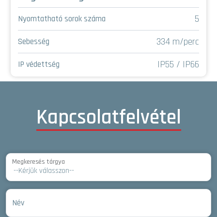
5
Nyomtatható sorok száma
334 m/perc
Sebesség
IP55 / IP66
IP védettség
Kapcsolatfelvétel
Megkeresés tárgya
Név