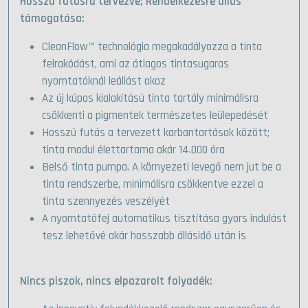
Hosszú futásra tervezve; Rendelkezésre állás
támogatása:
CleanFlow™ technológia megakadályozza a tinta
felrakódást, ami az átlagos tintasugaras
nyomtatóknál leállást okoz
Az új kúpos kialakítású tinta tartály minimálisra
csökkenti a pigmentek természetes leülepedését
Hosszú futás a tervezett karbantartások között;
tinta modul élettartama akár 14.000 óra
Belső tinta pumpa. A környezeti levegő nem jut be a
tinta rendszerbe, minimálisra csökkentve ezzel a
tinta szennyezés veszélyét
A nyomtatófej automatikus tisztítása gyors indulást
tesz lehetővé akár hosszabb állásidő után is
Nincs piszok, nincs elpazarolt folyadék: