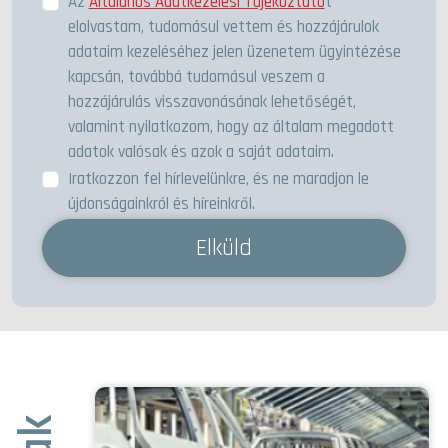
Az
Általános Adatkezelési Tájékoztató
t
elolvastam, tudomásul vettem és hozzájárulok
adataim kezeléséhez jelen üzenetem ügyintézése
kapcsán, továbbá tudomásul veszem a
hozzájárulás visszavonásának lehetőségét,
valamint nyilatkozom, hogy az általam megadott
adatok valósak és azok a saját adataim.
Iratkozzon fel hírlevelünkre, és ne maradjon le
újdonságainkról és híreinkről.
Elküld