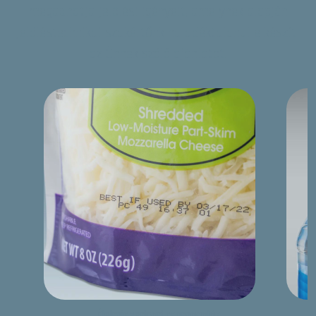
megadhatja jelölési igényeit, amelynek alapján
jelöléstechnikai szakértőnk haladéktalanul elkészíti
az Önnek szóló ajánlatot.
Élelmiszeripari csomagolás