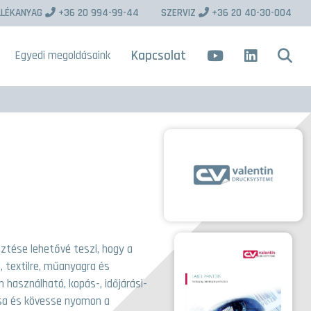
LLÉKANYAG
+36 20 994-99-44
SZERVIZ
+36 20 40-30-004
Kapcsolat
Egyedi megoldásaink
sztése lehetővé teszi, hogy a
 textilre, műanyagra és
használható, kopás-, időjárási-
tsa és kövesse nyomon a