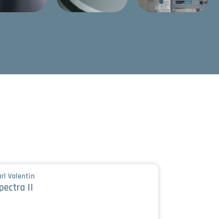
Üveg
Gumi
Raklap
rl Valentin
Carl Valentin
pectra II
Vario V