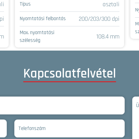
li
asztali
Típus
N
pi
200/203/300 dpi
Nyomtatási felbontás
M
s
Max. nyomtatási
mm
108.4 mm
szélesség
Kapcsolatfelvétel
Ü
Telefonszám