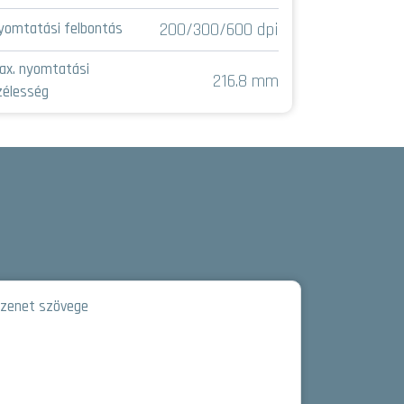
Típus
200/300/600 dpi
yomtatási felbontás
Nyomtatási 
ax. nyomtatási
216.8 mm
zélesség
Max. nyomta
szélesség
zenet szövege