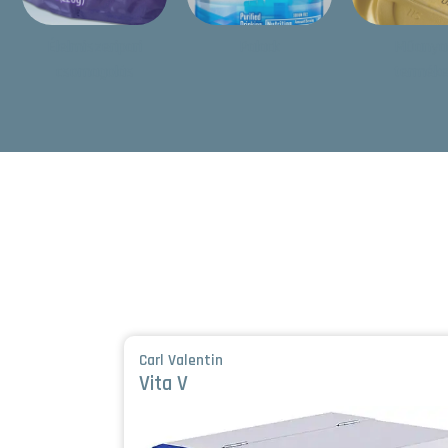
Élelmiszeripari
Palack
Műanya
csomagolás
termék
Carl Valentin
Vita V