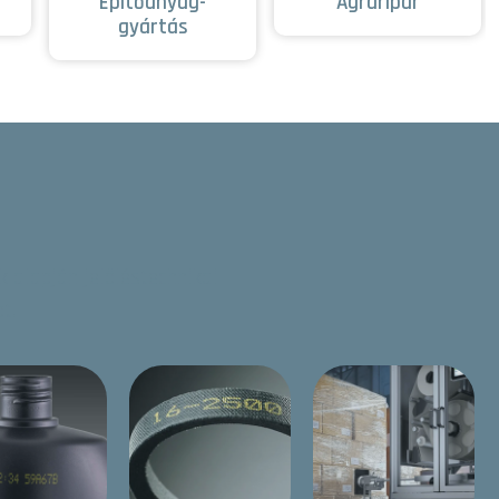
Építőanyag-
Agráripar
gyártás
 alapján jelöléstechnikai
t.