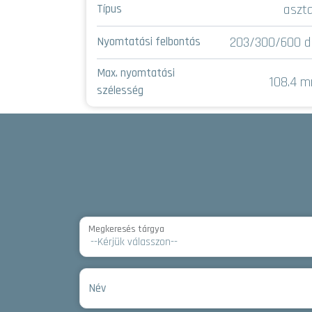
asztali
aszta
Típus
300/600 dpi
203/300/600 d
Nyomtatási felbontás
Max. nyomtatási
108.4 mm
108.4 
szélesség
Megkeresés tárgya
Név