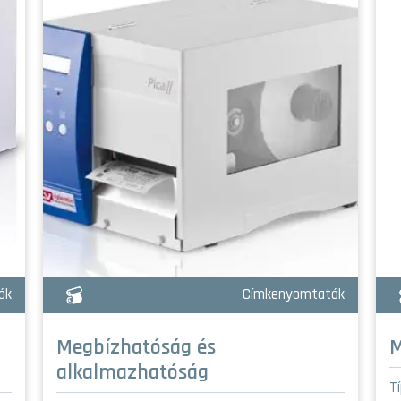
ók
Címkenyomtatók
Megbízhatóság és
M
alkalmazhatóság
T