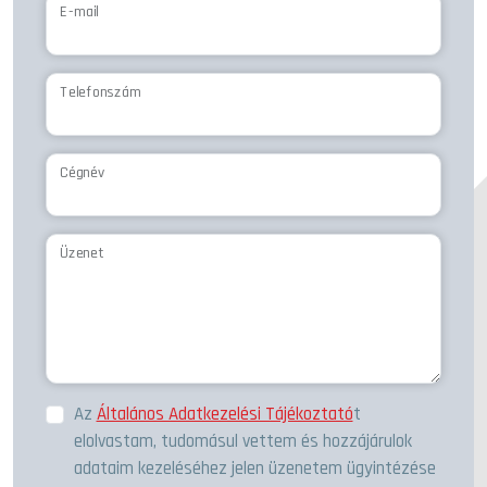
E-mail
Telefonszám
Cégnév
Üzenet
Az
Általános Adatkezelési Tájékoztató
t
elolvastam, tudomásul vettem és hozzájárulok
adataim kezeléséhez jelen üzenetem ügyintézése