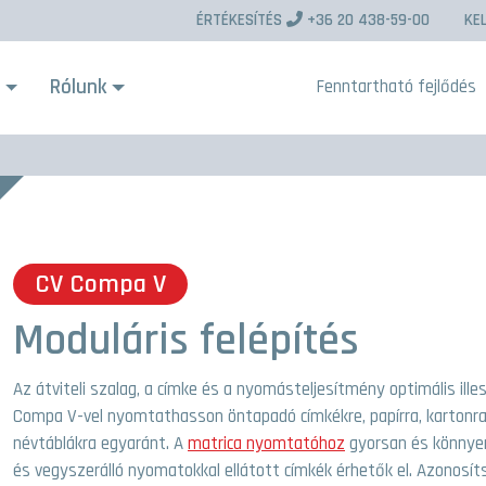
ÉRTÉKESÍTÉS
+36 20 438-59-00
KE
s
Rólunk
Fenntartható fejlődés
CV Compa V
Moduláris felépítés
Az átviteli szalag, a címke és a nyomásteljesítmény optimális ille
Compa V-vel nyomtathasson öntapadó címkékre, papírra, kartonra,
névtáblákra egyaránt. A
matrica nyomtatóhoz
gyorsan és könnyen 
és vegyszerálló nyomatokkal ellátott címkék érhetők el. Azonosí