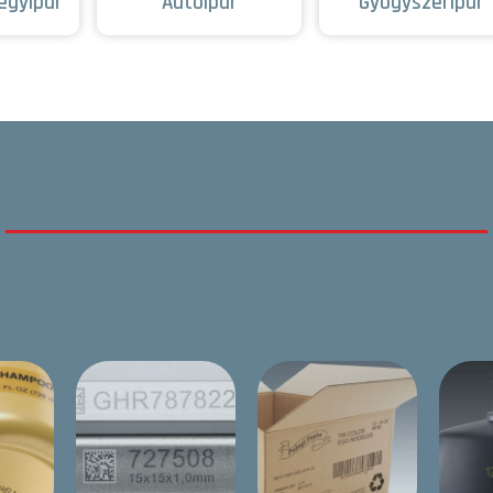
egyipar
Autóipar
Gyógyszeripar
VIDEOJET TERMÉKKERESŐ
tségével egyszerűen megadhatja jelölési igényeit, amelynek
zakértőnk haladéktalanul elkészíti az Önnek szóló ajánlato