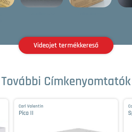
g
Fémalkatrész
Hullámkarton
ek
Videojet termékkereső
További Címkenyomtatók
Carl Valentin
Ca
Pica II
S