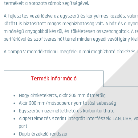
termékeit a sorozatszámok segítségével.
A fejlesztés vezérlőelve az egyszerű és kényelmes kezelés, val
között is biztosított magas megbízhatóság volt. A ház és a nyom
minőségű anyagokból készül, és tökéletesen összehangoltak. A re
perifériával és szoftveres háttérrel minden egyedi vevői igény kie
A Compa V maradéktalanul megfelel a mai megbízható címkézés 
Termék információ
Nagy címketekercs, akár 205 mm átmérőig
Akár 300 mm/másodperc nyomtatási sebesség
Egyszerűen üzemeltethető és karbantartható
Alapértelmezés szerint integrált interfészek: LAN, USB, 
port
Dupla érzékelő rendszer