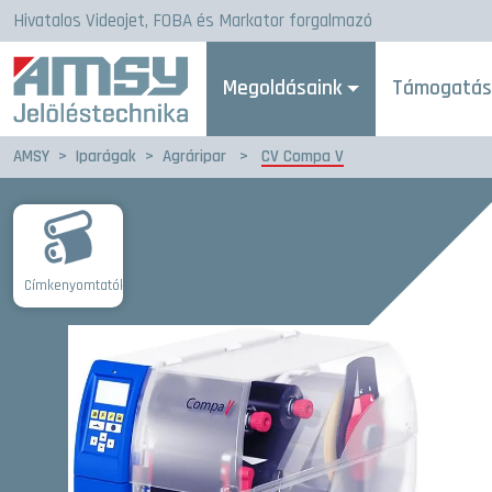
Hivatalos Videojet, FOBA és Markator forgalmazó
Megoldásaink
Támogatá
AMSY
>
Iparágak
>
Agráripar
>
CV Compa V
Címkenyomtatók