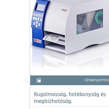
kenyomtatók
Címkenyomtat
Rugalmasság, hatékonyság és
megbízhatóság.