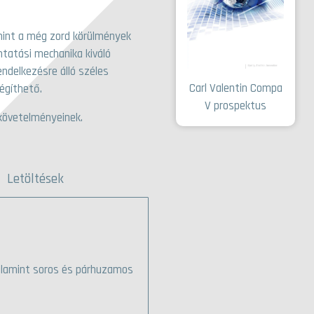
amint a még zord körülmények
tatási mechanika kiváló
ndelkezésre álló széles
Carl Valentin Compa
légíthető.
V prospektus
követelményeinek.
Letöltések
valamint soros és párhuzamos