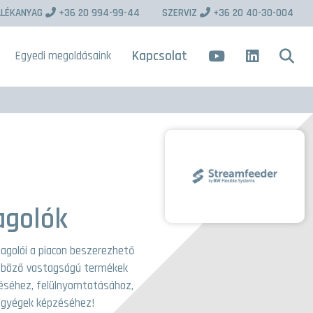
LLÉKANYAG
+36 20 994-99-44
SZERVIZ
+36 20 40-30-004
Kapcsolat
Egyedi megoldásaink
agolók
agolói a piacon beszerezhető
lönböző vastagságú termékek
léséhez, felülnyomtatásához,
 egyégek képzéséhez!