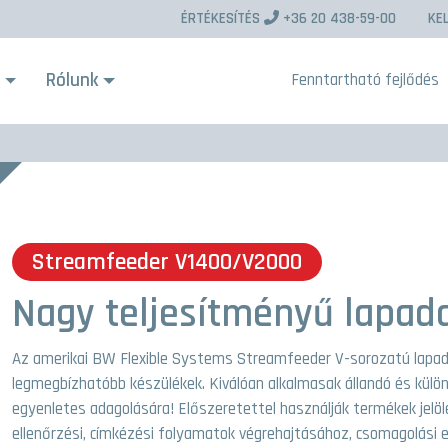
ÉRTÉKESÍTÉS
+36 20 438-59-00
KE
s
Rólunk
Fenntartható fejlődés
Streamfeeder V1400/V2000
Nagy teljesítményű lapad
Az amerikai BW Flexible Systems Streamfeeder V-sorozatú lapad
legmegbízhatóbb készülékek. Kiválóan alkalmasak állandó és kü
egyenletes adagolására! Előszeretettel használják termékek jelö
ellenőrzési, címkézési folyamatok végrehajtásához, csomagolási