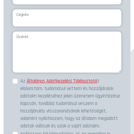
Cégnév
Üzenet
Az
Általános Adatkezelési Tájékoztató
t
elolvastam, tudomásul vettem és hozzájárulok
adataim kezeléséhez jelen üzenetem ügyintézése
kapcsán, továbbá tudomásul veszem a
hozzájárulás visszavonásának lehetőségét,
valamint nyilatkozom, hogy az általam megadott
adatok valósak és azok a saját adataim.
Iratkozzon fel hírlevelünkre, és ne maradjon le