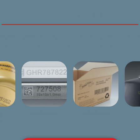
VIDEOJET TERMÉKKERESŐ
tségével egyszerűen megadhatja jelölési igényeit, amelynek
zakértőnk haladéktalanul elkészíti az Önnek szóló ajánlato
g
Fémalkatrész
Hullámkarton
ek