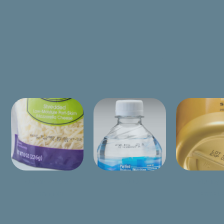
Interaktív eszközök segí
s
Élelmiszeripari
Palack
Műanya
csomagolás
termék