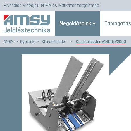
Hivatalos Videojet, FOBA és Markator forgalmazó
Megoldásaink
Támogatá
AMSY
>
Gyártók
>
Streamfeeder
>
Streamfeeder V1400/V2000