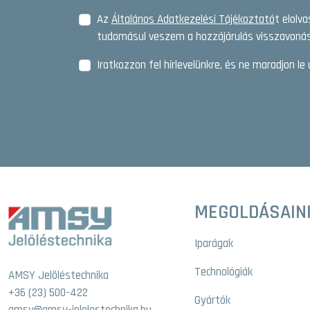
Az
Általános Adatkezelési Tájékoztató
t elolv
tudomásul veszem a hozzájárulás visszavonás
Iratkozzon fel hírlevelünkre, és ne maradjon le 
MEGOLDÁSAIN
Iparágak
Technológiák
AMSY Jelöléstechnika
+36 (23) 500-422
Gyártók
amsy@amsy-jelolestechnika.hu