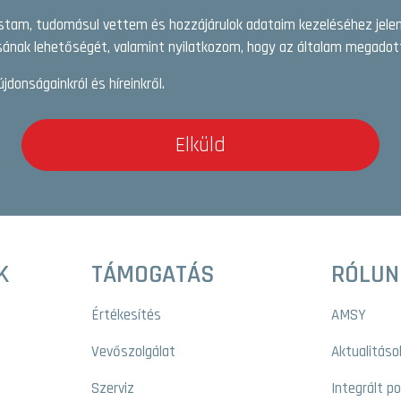
astam, tudomásul vettem és hozzájárulok adataim kezeléséhez jel
ának lehetőségét, valamint nyilatkozom, hogy az általam megadott
újdonságainkról és híreinkről.
Elküld
K
TÁMOGATÁS
RÓLUN
Értékesítés
AMSY
Vevőszolgálat
Aktualitáso
Szerviz
Integrált p