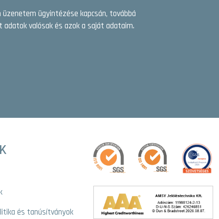
en üzenetem ügyintézése kapcsán, továbbá
 adatok valósak és azok a saját adataim.
K
k
olitika és tanúsítványok