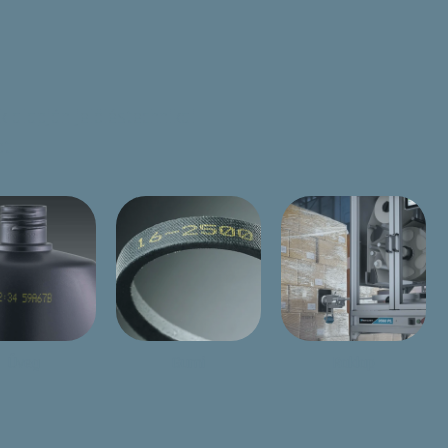
 alapján jelöléstechnikai
t.
Üveg
Gumi
Raklap