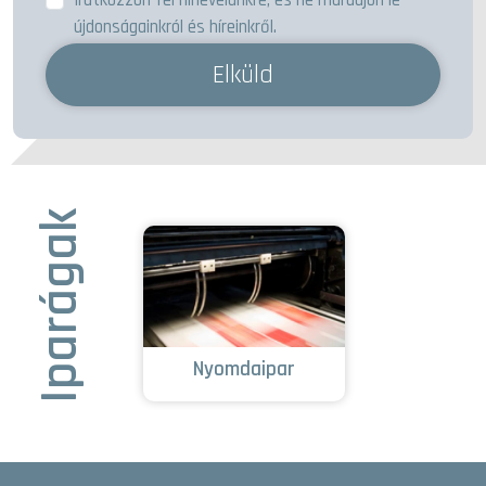
újdonságainkról és híreinkről.
Elküld
Iparágak
Nyomdaipar