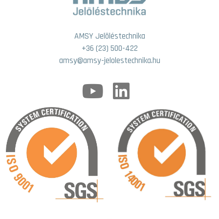
AMSY Jelöléstechnika
+36 (23) 500-422
amsy@amsy-jelolestechnika.hu