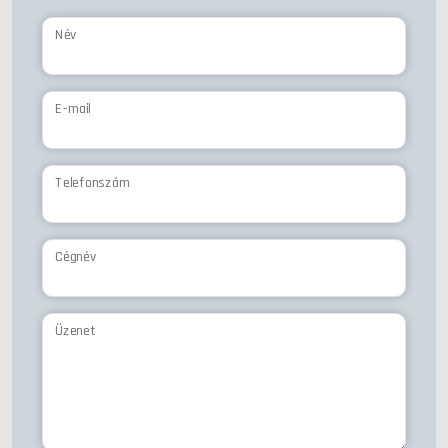
Név
E-mail
Telefonszám
Cégnév
Üzenet