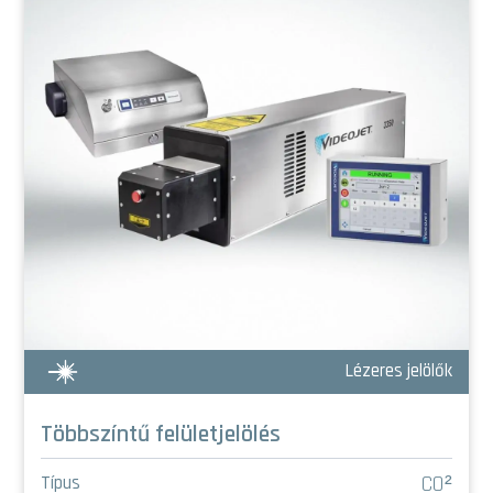
Lézeres jelölők
Többszíntű felületjelölés
CO²
Típus