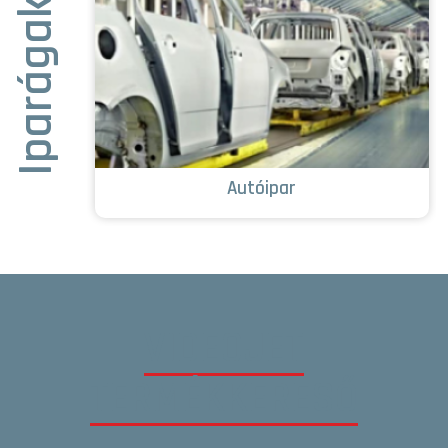
Iparágak
Autóipar
VIDEOJET
TERMÉKKERESŐ