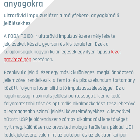
anyagokra
Ultrarövid impulzuslézer a mélyfekete, anyagkímélő
jelölésekhez
A FOBA F.0100-ir ultrarövid impulzuslézere mélyfekete
jelöléseket készít, gyorsan és kis területen. Ezek a
tulajdonságok nagyon különlegesek egy ilyen típusú
lézer
gravírozó gép
esetében.
Ezenkívül a jelölő lézer egy másik különleges, megkülönböztető
jellemzővel rendelkezik: a femto- és pikoszekundum tartomány
között folyamatosan állítható impulzusszélességgel. Ez a
rugalmasság maximális jelölési pontosságot, kiemelkedő
folyamatstabilitást és optimális alkalmazkodást tesz lehetővé
a legmagasabb szintű jelölési követelményekhez. A levegővel
hűtött USP jelölőrendszer számos alkalmazási lehetőséget
nyit meg, különösen az orvostechnológia területén, például UDI
kódok jelölésére, valamint az autóipar és az elektronikai ipar