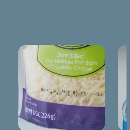
Interaktív eszközök segítségével egyszerűen
megadhatja jelölési igényeit, amelynek alapján
jelöléstechnikai szakértőnk haladéktalanul elkészíti
az Önnek szóló ajánlatot.