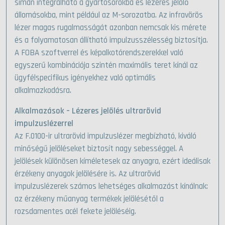
simán integrálható a gyártósorokba és lézeres jelölő
állomásokba, mint például az M-sorozatba. Az infravörös
lézer magas rugalmasságát azonban nemcsak kis mérete
és a folyamatosan állítható impulzusszélesség biztosítja.
A FOBA szoftverrel és képalkotórendszerekkel való
egyszerű kombinációja szintén maximális teret kínál az
ügyfélspecifikus igényekhez való optimális
alkalmazkodásra.
Alkalmazások – Lézeres jelölés ultrarövid
impulzuslézerrel
Az F.0100-ir ultrarövid impulzuslézer megbízható, kiváló
minőségű jelöléseket biztosít nagy sebességgel. A
jelölések különösen kíméletesek az anyagra, ezért ideálisak
érzékeny anyagok jelölésére is. Az ultrarövid
impulzuslézerek számos lehetséges alkalmazást kínálnak:
az érzékeny műanyag termékek jelölésétől a
rozsdamentes acél fekete jelöléséig.