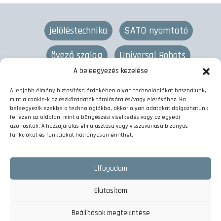
jelöléstechnika
SATO nyomtató
övező szalag
Universal Robots
A beleegyezés kezelése
lézeres jelölés
övező gép
termékjelölés
A legjobb élmény biztosítása érdekében olyan technológiákat használunk,
mint a cookie-k az eszközadatok tárolására és/vagy eléréséhez. Ha
vonalkód nyomtató
címkenyomtató
beleegyezik ezekbe a technológiákba, akkor olyan adatokat dolgozhatunk
fel ezen az oldalon, mint a böngészési viselkedés vagy az egyedi
azonosítók. A hozzájárulás elmulasztása vagy visszavonása bizonyos
kötegelő szalag
etikett nyomtató
funkciókat és funkciókat hátrányosan érinthet.
címkézőgép
fólianyomtatók
Elfogadom
lézer gravírozó gép
kobotos raklapozás
Elutasítom
matrica nyomtató
kötegelő gép
Beállítások megtekintése