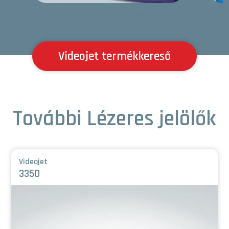
Élelmiszeripari csomagolás
Videojet termékkereső
További Lézeres jelölők
Videojet
3350