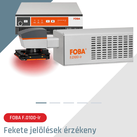
1
2
3
4
5
FOBA F.0100-ir
Fekete jelölések érzékeny