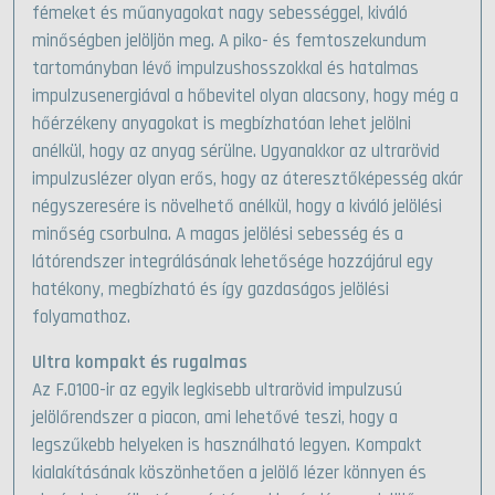
fémeket és műanyagokat nagy sebességgel, kiváló
minőségben jelöljön meg. A piko- és femtoszekundum
tartományban lévő impulzushosszokkal és hatalmas
impulzusenergiával a hőbevitel olyan alacsony, hogy még a
hőérzékeny anyagokat is megbízhatóan lehet jelölni
anélkül, hogy az anyag sérülne. Ugyanakkor az ultrarövid
impulzuslézer olyan erős, hogy az áteresztőképesség akár
négyszeresére is növelhető anélkül, hogy a kiváló jelölési
minőség csorbulna. A magas jelölési sebesség és a
látórendszer integrálásának lehetősége hozzájárul egy
hatékony, megbízható és így gazdaságos jelölési
folyamathoz.
Ultra kompakt és rugalmas
Az F.0100-ir az egyik legkisebb ultrarövid impulzusú
jelölőrendszer a piacon, ami lehetővé teszi, hogy a
legszűkebb helyeken is használható legyen. Kompakt
kialakításának köszönhetően a jelölő lézer könnyen és