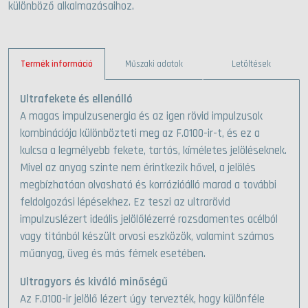
különböző alkalmazásaihoz.
Termék információ
Műszaki adatok
Letöltések
Ultrafekete és ellenálló
A magas impulzusenergia és az igen rövid impulzusok
kombinációja különbözteti meg az F.0100-ir-t, és ez a
kulcsa a legmélyebb fekete, tartós, kíméletes jelöléseknek.
Mivel az anyag szinte nem érintkezik hővel, a jelölés
megbízhatóan olvasható és korrózióálló marad a további
feldolgozási lépésekhez. Ez teszi az ultrarövid
impulzuslézert ideális jelölőlézerré rozsdamentes acélból
vagy titánból készült orvosi eszközök, valamint számos
műanyag, üveg és más fémek esetében.
Ultragyors és kiváló minőségű
Az F.0100-ir jelölő lézert úgy tervezték, hogy különféle